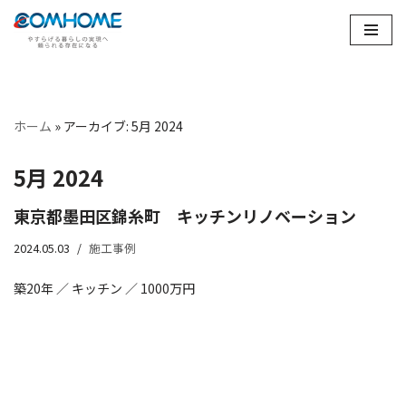
コ
ン
テ
ン
ホーム
»
アーカイブ: 5月 2024
ツ
へ
5月 2024
ス
キ
東京都墨田区錦糸町 キッチンリノベーション
ッ
2024.05.03
施工事例
プ
築20年 ／ キッチン ／ 1000万円